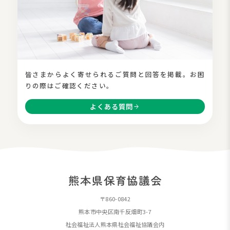
皆さまからよく寄せられるご質問と回答を掲載。お困
りの際はご確認ください。
よくある質問
arrow_forward
熊
本
〒860-0842
県
熊本市中央区南千反畑町3-7
保
社会福祉法人熊本県社会福祉協議会内