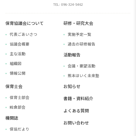
育
TEL: 096-324-5462
協
議
保育協議会について
研修・研究大会
会
代表ごあいさつ
実施予定一覧
協議会概要
過去の研修報告
主な活動
活動報告
組織図
会議・要望活動
情報公開
熊本ほいく未来塾
保育士会
お知らせ
保育士部会
書籍・資料紹介
給食部会
よくある質問
機関誌
お問い合わせ
保協だより