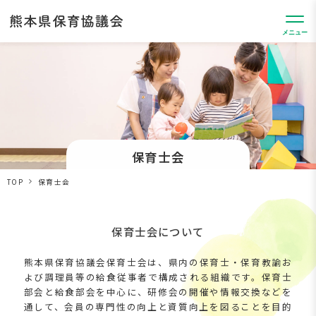
熊
本
メニュー
県
保
Skip
育
to
協
議
content
会
保育士会
TOP
保育士会
保育士会について
熊本県保育協議会保育士会は、県内の保育士・保育教諭お
よび調理員等の給食従事者で構成される組織です。保育士
部会と給食部会を中心に、研修会の開催や情報交換などを
通して、会員の専門性の向上と資質向上を図ることを目的