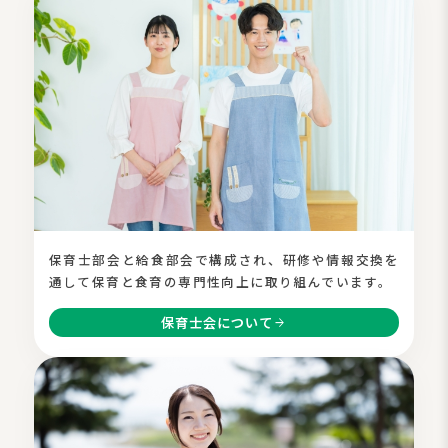
保育士部会と給食部会で構成され、研修や情報交換を
通して保育と食育の専門性向上に取り組んでいます。
保育士会について
arrow_forward