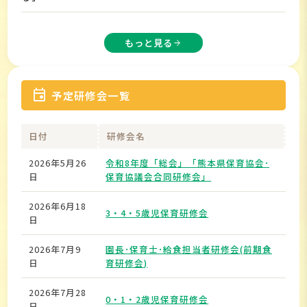
もっと見る
arrow_forward
event
予定研修会一覧
日付
研修会名
会
2026年5月26
令和8年度「総会」「熊本県保育協会･
ホ
日
保育協議会合同研修会」
2026年6月18
3・4・5歳児保育研修会
熊
日
2026年7月9
園長･保育士･給食担当者研修会(前期食
熊
日
育研修会)
2026年7月28
熊
0・1・2歳児保育研修会
日
会議