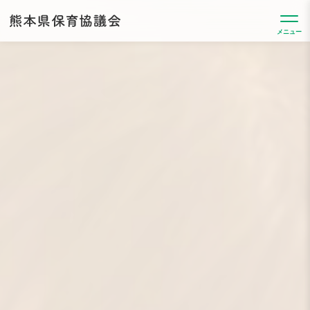
Skip
熊
to
本
メニュー
県
content
保
育
協
議
会