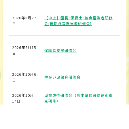
2026年8月27
【中止】園長･保育士･給食担当者研修
熊
日
会(後期食育担当者研修会)
2026年9月15
保護者支援研修会
熊
日
2026年10月6
障がい児保育研修会
熊
日
2026年10月
児童虐待研修会（熊本県保育課題別重
熊
14日
点研修）
ン
2027年1月29
第68回熊本県保育研究大会
K
日