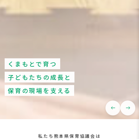
くまもとで育つ
子どもたちの成長と
保育の現場を支える
west
east
私たち熊本県保育協議会は